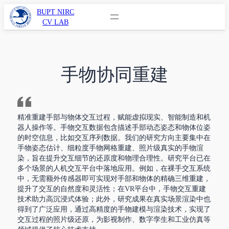
Skip
BUPT NIRC
CV LAB
to
content
手物协同重建
精准重建手部与物体交互过程，赋能虚拟现实、智能制造和机
器人操作等。手物交互数据包含描述手部动态姿态和物体位姿
的时空信息，比如交互序列数据。我们的研究方向主要集中在
手物姿态估计、细粒度手物网格重建、照片级真实的手物渲
染，旨在提升交互细节的还原度和物理合理性。研究平台已在
多个场景的人机交互平台中落地应用。例如，在裸手交互系统
中，无需额外传感器即可实现对手部和物体的精确三维重建，
提升了交互的自然度和灵活性；在VR平台中，手物交互重建
技术助力高沉浸式体验；此外，研究成果在真实场景渲染中也
得到了广泛应用，通过高精度的手物建模与渲染技术，实现了
交互过程的照片级还原，为影视制作、数字孪生和工业仿真等