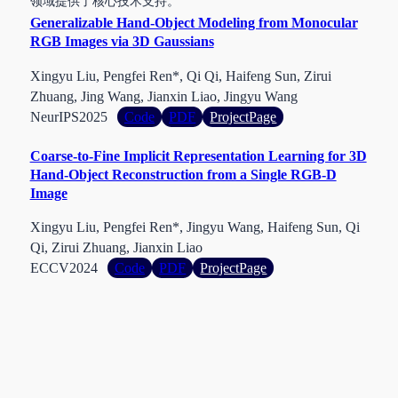
领域提供了核心技术支持。
Generalizable Hand-Object Modeling from Monocular
RGB Images via 3D Gaussians
Xingyu Liu, Pengfei Ren*, Qi Qi, Haifeng Sun, Zirui
Zhuang, Jing Wang, Jianxin Liao, Jingyu Wang
:
NeurIPS
2025
Code
PDF
ProjectPage
Generalizable
Coarse-to-Fine Implicit Representation Learning for 3D
Hand-
Hand-Object Reconstruction from a Single RGB-D
Object
Image
Modeling
from
Xingyu Liu, Pengfei Ren*, Jingyu Wang, Haifeng Sun, Qi
Monocular
Qi, Zirui Zhuang, Jianxin Liao
RGB
:
ECCV
2024
Code
PDF
ProjectPage
Images
Coarse-
via
to-
3D
Fine
Gaussians
Implicit
Representation
Learning