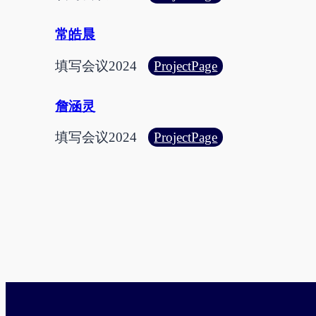
王
心
常皓晨
怡
:
填写会议
2024
ProjectPage
常
皓
詹涵灵
晨
:
填写会议
2024
ProjectPage
詹
涵
灵