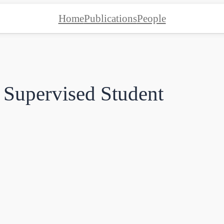
Home
Publications
People
y Supervised Student