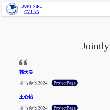
Skip
BUPT NIRC
CV LAB
to
content
Jointl
韩天昊
:
填写会议
2024
ProjectPage
韩
天
王心怡
昊
:
填写会议
2024
ProjectPage